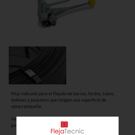
Muy indicada para el flejado de barras, fardos, tubos,
bobinas y paquetes que tengan una superficie de
apoyo pequeña.
Independientemente de cualquier fuente de energía
puesto que es de funcionamiento manual.