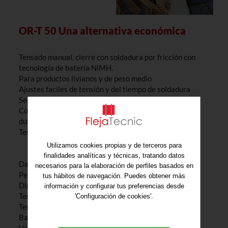
OR-T 50 Una alternativa económica
Tensado manual, cierre con soldadura por fricción con
tecnología de batería NiMH.
Para productos livianos y de peso medio
Ajustes faciles de tensión y del tiempo de soldadura
Se muestra el estado de carga de la batería
Construcción robusta para aplicaciones en ambientes
duros
Tensión hasta 2300 N
Utilizamos cookies propias y de terceros para
finalidades analíticas y técnicas, tratando datos
Datos técnicos
necesarios para la elaboración de perfiles basados en
Peso (incl. batería) 4 kg
tus hábitos de navegación. Puedes obtener más
Dimensiones (L x An x Al) 400 x 130 x 200 mm
información y configurar tus preferencias desde
Tensión totalment ajustable de 0–2300 N
'Configuración de cookies'.
Tensión Manualmente (palanca)
Batería Tipo de corriente électrica NiMH 12 V, 2,6 Ah