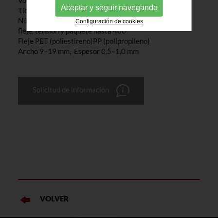
Voltaje del cargador de la batería 230 V
Aceptar y seguir navegando
Tiempo de carga 60 min
Número de cargas por batería según la calidad del
Configuración de cookies
fleje, tensión y paquete hasta 400
Fleje PET (poliestireno)PP (polipropileno)
Ancho 9–19 mm, Espesor 0,5–1,0 mm
Solicitud de información
VOLVER